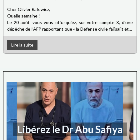
Cher Olivier Rafowicz,
Quelle semaine !
Le 20 août, vous vous offusquiez, sur votre compte X, d’une
dépêche de l’AFP rapportant que « la Défense civile fai[sai]t état
de 18 morts dans la bande de Gaza », affirmant que l’agence de
presse « continue de relayer la propagande du Hamas » alors que
Lire la suite
vous lui auriez adressé « de nombreux avertissements » à ce
propos, soit une brillante illustration de votre singulière
conception de l’indépendance des médias...
Libérez le Dr Abu Safiya