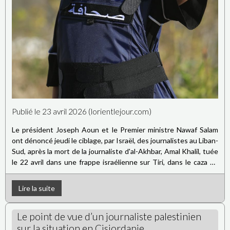
Publié le 23 avril 2026 (lorientlejour.com)
Le président Joseph Aoun et le Premier ministre Nawaf Salam
ont dénoncé jeudi le ciblage, par Israël, des journalistes au Liban-
Sud, après la mort de la journaliste d'al-Akhbar, Amal Khalil, tuée
le 22 avril dans une frappe israélienne sur Tiri, dans le caza de
Bint Jbeil. La journaliste se trouvait dans cette localité en
compagnie d'une photographe, Zeinab Faraj, lorsqu’une frappe
Lire la suite
israélienne a eu lieu dans l’après-midi, suivie d’une seconde, qui
l’a ensevelie sous les décombres d’une maison où elle s'était
Le point de vue d’un journaliste palestinien
réfugiée.
sur la situation en Cisjordanie