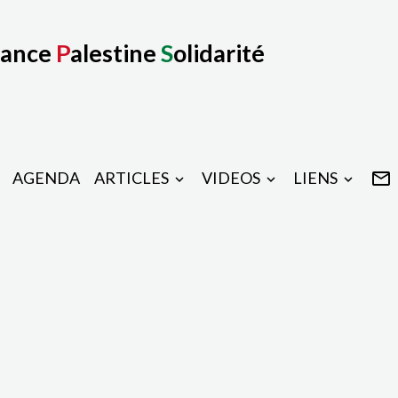
rance
P
alestine
S
olidarité
AGENDA
ARTICLES
VIDEOS
LIENS