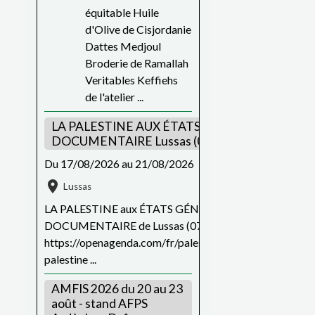
équitable Huile
d'Olive de Cisjordanie
Dattes Medjoul
Broderie de Ramallah
Veritables Keffiehs
de l'atelier ...
LA PALESTINE AUX ÉTATS GÉNÉRAUX DU FIL
DOCUMENTAIRE Lussas (07)
Du 17/08/2026
au 21/08/2026
Lussas
LA PALESTINE aux ÉTATS GÉNÉRAUX DU FILM
DOCUMENTAIRE de Lussas (07) du 17 au 21 août
https://openagenda.com/fr/palestine/events/87097156_
palestine ...
AMFIS 2026 du 20 au 23
août - stand AFPS