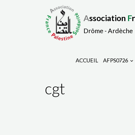
A
ssociation
F
Drôme - Ardèche
ACCUEIL
AFPS0726
cgt