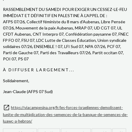
RASSEMBLEMENT DU SAMEDI POUR EXIGER UN CESSEZ-LE-FEU
IMMÉDIAT ET DÉFINITIF EN PALESTINE À L’APPEL DE :
AFPS 07/26, Collectif féministe du 8 mars d'Aubenas, Libre Pensée
07/26, Mouvement de la paix Aubenas, MRAP 07, UD CGT 07, UL
CFDT Aubenas, CNT Interpro 07, Confédération paysanne 07, FNEC
FP FO 07, FSU 07, LDC Lutte de Classes Éducation, Union syndicale
solidaires 07/26, ENSEMBLE ! 07, LFI Sud 07, NPA 07/26, PCF 07,
Parti de Gauche 07, Parti des Travailleurs 07/26, Partit occitan 07,
POI 07, PS 07
À D I F F U S E R L A R G E M E N T . . .
Solidairement,
Jean-Claude (AFPS 07 Sud)
https://viacampesina.org/fr/les-forces-israeliennes-demolissent-
lunite-de-multiplication-des-semences-de-la-banque-de-semences-de-
luawc-a-hebron/