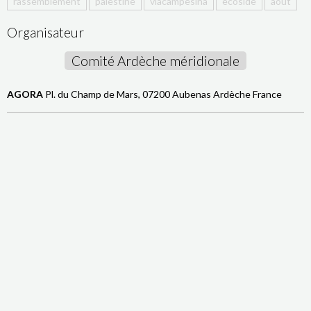
rassemblement
palestine
viacampesina
ecoside
août
Organisateur
Comité Ardèche méridionale
AGORA
Pl. du Champ de Mars, 07200 Aubenas Ardèche France