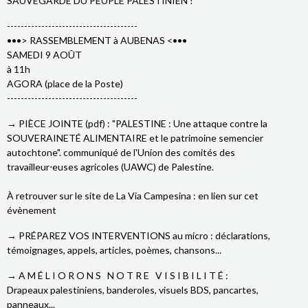
SAUVEGARDE DU PEUPLE PALESTINIEN !
--------------------------------------
•••> RASSEMBLEMENT à AUBENAS <•••
SAMEDI 9 AOÛT
à 11h
AGORA (place de la Poste)
--------------------------------------
→ PIÈCE JOINTE (pdf) : "PALESTINE : Une attaque contre la
SOUVERAINETÉ ALIMENTAIRE et le patrimoine semencier
autochtone". communiqué de l'Union des comités des
travailleur⋅euses agricoles (UAWC) de Palestine.
À retrouver sur le site de La Via Campesina : en lien sur cet
évènement
→ PRÉPAREZ VOS INTERVENTIONS au micro : déclarations,
témoignages, appels, articles, poèmes, chansons...
→ A M É L I O R O N S N O T R E V I S I B I L I T É :
Drapeaux palestiniens, banderoles, visuels BDS, pancartes,
panneaux...