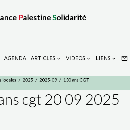
rance
P
alestine
S
olidarité
AGENDA
ARTICLES
VIDEOS
LIENS
s locales
2025
2025-09
130 ans CGT
ans cgt 20 09 2025