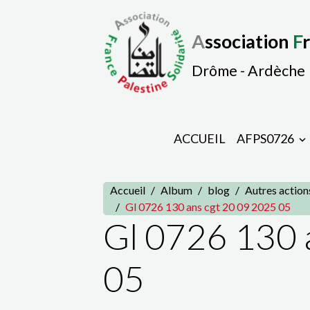
A
ssociation
F
Drôme - Ardèche
ACCUEIL
AFPS0726
Accueil
Album
blog
Autres action
Gl 0726 130 ans cgt 20 09 2025 05
Gl 0726 130 
05