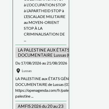
à L’OCCUPATION STOP
à L’APARTHEID STOP à
L’ESCALADE MILITAIRE
au MOYEN-ORIENT
STOP À LA
CRIMINALISATION DE
...
LA PALESTINE AUX ÉTATS GÉNÉRAUX DU FIL
DOCUMENTAIRE Lussas (07)
Du 17/08/2026
au 21/08/2026
Lussas
LA PALESTINE aux ÉTATS GÉNÉRAUX DU FILM
DOCUMENTAIRE de Lussas (07) du 17 au 21 août
https://openagenda.com/fr/palestine/events/87097156_
palestine ...
AMFIS 2026 du 20 au 23