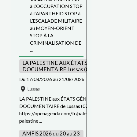
à L’OCCUPATION STOP
à L’APARTHEID STOP à
L’ESCALADE MILITAIRE
au MOYEN-ORIENT
STOP À LA
CRIMINALISATION DE
...
LA PALESTINE AUX ÉTATS GÉNÉRAUX DU FIL
DOCUMENTAIRE Lussas (07)
Du 17/08/2026
au 21/08/2026
Lussas
LA PALESTINE aux ÉTATS GÉNÉRAUX DU FILM
DOCUMENTAIRE de Lussas (07) du 17 au 21 août
https://openagenda.com/fr/palestine/events/87097156_
palestine ...
AMFIS 2026 du 20 au 23