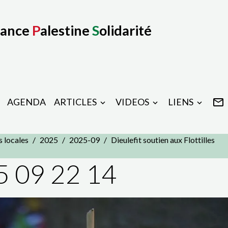
rance
P
alestine
S
olidarité
AGENDA
ARTICLES
VIDEOS
LIENS
s locales
2025
2025-09
Dieulefit soutien aux Flottilles
5 09 22 14