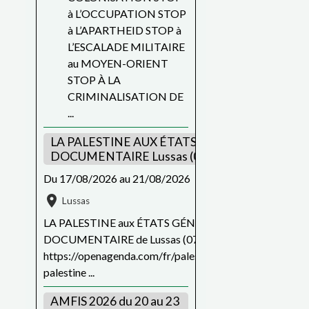
à L’OCCUPATION STOP
à L’APARTHEID STOP à
L’ESCALADE MILITAIRE
au MOYEN-ORIENT
STOP À LA
CRIMINALISATION DE
...
LA PALESTINE AUX ÉTATS GÉNÉRAUX DU FIL
DOCUMENTAIRE Lussas (07)
Du 17/08/2026
au 21/08/2026
Lussas
LA PALESTINE aux ÉTATS GÉNÉRAUX DU FILM
DOCUMENTAIRE de Lussas (07) du 17 au 21 août
https://openagenda.com/fr/palestine/events/87097156_
palestine ...
AMFIS 2026 du 20 au 23