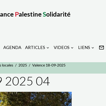
rance
P
alestine
S
olidarité
AGENDA
ARTICLES
VIDEOS
LIENS
s locales
2025
Valence 18-09-2025
9 2025 04