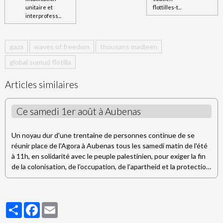
unitaire et
flottilles-t...
interprofess...
gaza
waves of freedom
thousans madleen
global sumud flotilla
Articles similaires
Ce samedi 1er août à Aubenas
Un noyau dur d'une trentaine de personnes continue de se
réunir place de l'Agora à Aubenas tous les samedi matin de l'été
à 11h, en solidarité avec le peuple palestinien, pour exiger la fin
de la colonisation, de l’occupation, de l’apartheid et la protection
du peuple palestinien,
> PRISES DE PAROLE DE CE SAMEDI :
Partager
Facebook
Email
- Cessez le feu ? Quels cessez le feu ?