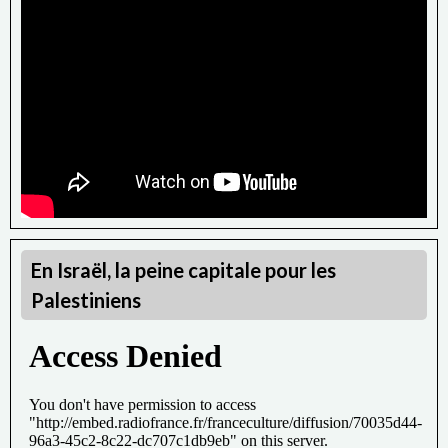
FEU IMMÉDIAT ET DÉFINITIF EN PALESTINE À L’APPEL DE :
AFPS 07/26, Collectif féministe du 8 mars d'Aubenas, Libre
Pensée 07/26, Mouvement de la paix Aubenas, MRAP 07,
INDECOSA Cgt 07, UD CGT 07, UL CFDT Aubenas, CNT
Interpro 07, Confédération paysanne 07, FNEC FP FO 07, FSU
07, LDC Lutte de Classes Éducation, Union syndicale solidaires
07/26, LFI Sud 07, NPA 07/26, PCF 07, Parti de Gauche 07, Parti
des Travailleurs 07/26, Partit occitan 07, POI 07, PS 07, Réseau
coopératif de Gauche Alternative 07.
Jean-Claude, 07Sud
En Israël, la peine capitale pour les
Palestiniens