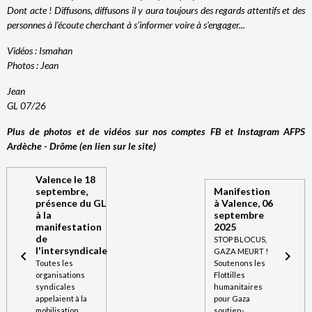
Dont acte ! Diffusons, diffusons il y aura toujours des regards attentifs et des
personnes à l'écoute cherchant à s'informer voire à s'engager...
Vidéos : Ismahan
Photos : Jean
Jean
GL 07/26
Plus de photos et de vidéos sur nos comptes FB et Instagram AFPS
Ardèche - Drôme (en lien sur le site)
Valence le 18
septembre,
Manifestion
présence du GL
à Valence, 06
à la
septembre
manifestation
2025
de
STOP BLOCUS,
l'intersyndicale
GAZA MEURT !
Toutes les
Soutenons les
organisations
Flottilles
syndicales
humanitaires
appelaient à la
pour Gaza
mobilisation
soutien-