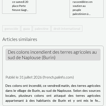
ce samedi 20
rassemblées en
place Porte
soutien au
Neuve &agr...
peuple
palestinien à ...
genocide
gaza
palestine
droit international
Articles similaires
Des colons incendient des terres agricoles au
sud de Naplouse (Burin)
Publié le 31 juillet 2026 (french.palinfo.com)
Des colons ont incendié, ce vendredi matin, des terres agricoles
dans le village de Burin, au sud de Naplouse. Selon des sources
locales, plusieurs colons ont attaqué des terres agricoles
appartenant à des habitants de Burin et y ont mis le feu,
provoquant l’incendie de plusieurs oliviers. Les mêmes sources