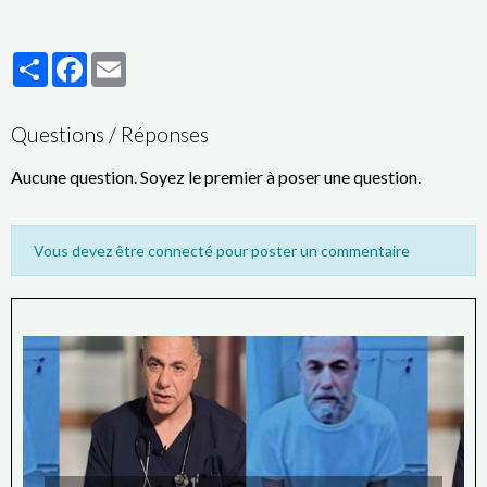
indiquent également que les colons ont empêché les équipes de
la Défense civile palestinienne d’accéder aux lieux afin de
Partager
Facebook
Email
maîtriser l’incendie.
Questions / Réponses
Aucune question. Soyez le premier à poser une question.
Vous devez être connecté pour poster un commentaire