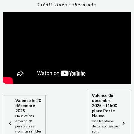
Crédit vidéo : Sherazade
Valence 06
Valence le 20
décembre
décembre
2025 - 11h00
2025
place Porte
Neuve
Nous étions
environ 70
Une trentaine
personnes à
de personnes se
nous rassembler
sont