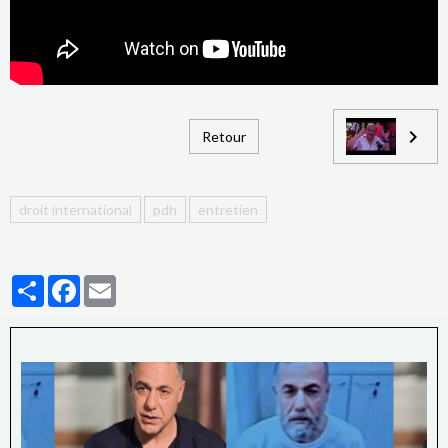
Retour
droit international
pdh
entretien
Partager
Facebook
Email