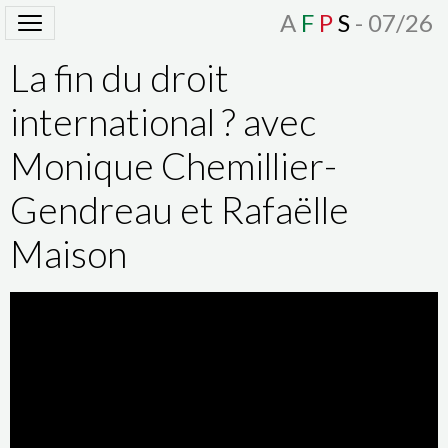
A
F
P
S
- 07/26
La fin du droit
international ? avec
Monique Chemillier-
Gendreau et Rafaëlle
Maison