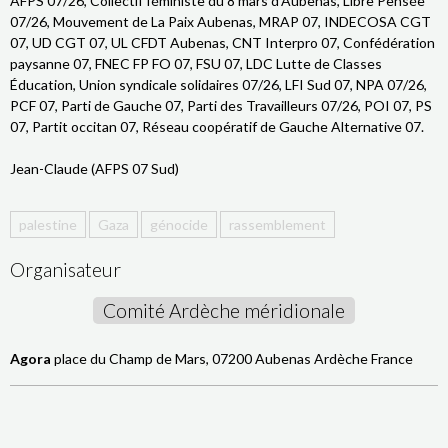
AFPS 07/26, Collectif féministe du 8 mars d'Aubenas, Libre Pensée
07/26, Mouvement de La Paix Aubenas, MRAP 07, INDECOSA CGT
07, UD CGT 07, UL CFDT Aubenas, CNT Interpro 07, Confédération
paysanne 07, FNEC FP FO 07, FSU 07, LDC Lutte de Classes
Éducation, Union syndicale solidaires 07/26, LFI Sud 07, NPA 07/26,
PCF 07, Parti de Gauche 07, Parti des Travailleurs 07/26, POI 07, PS
07, Partit occitan 07, Réseau coopératif de Gauche Alternative 07.
Jean-Claude (AFPS 07 Sud)
palestine
Gaza
génocide
rassemblement
Organisateur
Comité Ardèche méridionale
Agora
place du Champ de Mars, 07200 Aubenas Ardèche France