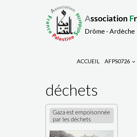
A
ssociation
F
Drôme - Ardèche
ACCUEIL
AFPS0726
déchets
Gaza est empoisonnée
par les déchets