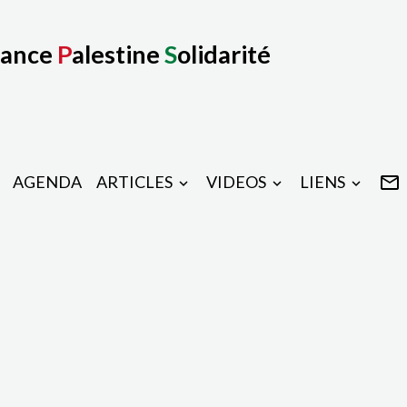
rance
P
alestine
S
olidarité
AGENDA
ARTICLES
VIDEOS
LIENS