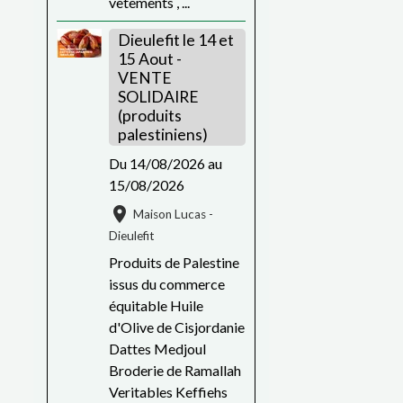
vêtements , ...
Dieulefit le 14 et
15 Aout -
VENTE
SOLIDAIRE
(produits
palestiniens)
Du 14/08/2026
au
15/08/2026
Maison Lucas -
Dieulefit
Produits de Palestine
issus du commerce
équitable Huile
d'Olive de Cisjordanie
Dattes Medjoul
Broderie de Ramallah
Veritables Keffiehs