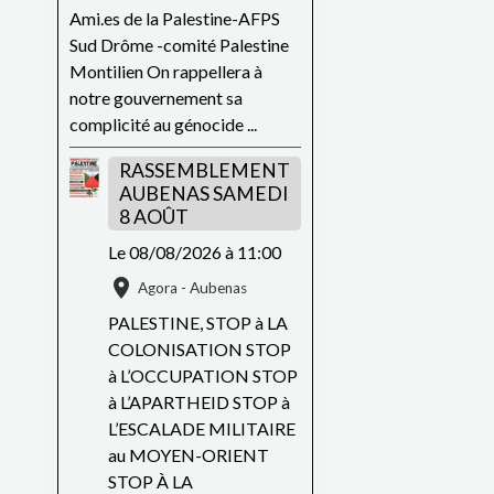
Ami.es de la Palestine-AFPS
Sud Drôme -comité Palestine
Montilien On rappellera à
notre gouvernement sa
complicité au génocide ...
RASSEMBLEMENT
AUBENAS SAMEDI
8 AOÛT
Le 08/08/2026
à 11:00
Agora - Aubenas
PALESTINE, STOP à LA
COLONISATION STOP
à L’OCCUPATION STOP
à L’APARTHEID STOP à
L’ESCALADE MILITAIRE
au MOYEN-ORIENT
STOP À LA