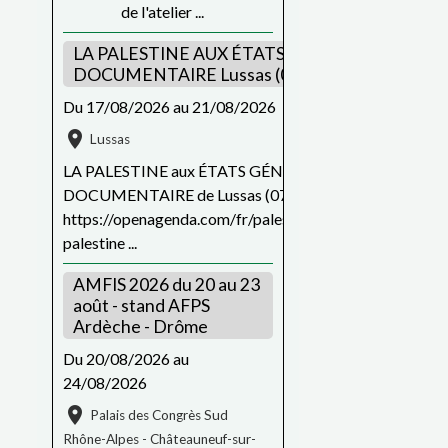
de l'atelier ...
LA PALESTINE AUX ÉTATS GÉNÉRAUX DU FIL
DOCUMENTAIRE Lussas (07)
Du 17/08/2026
au 21/08/2026
Lussas
LA PALESTINE aux ÉTATS GÉNÉRAUX DU FILM
DOCUMENTAIRE de Lussas (07) du 17 au 21 août
https://openagenda.com/fr/palestine/events/87097156_
palestine ...
AMFIS 2026 du 20 au 23
août - stand AFPS
Ardèche - Drôme
Du 20/08/2026
au
24/08/2026
Palais des Congrès Sud
Rhône-Alpes - Châteauneuf-sur-