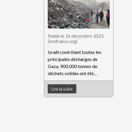
Publié le 16 décembre 2025
(ismfrance.org)
Israël contrôlant toutes les
principales décharges de
Gaza, 900.000 tonnes de
déchets solides ont été
déversées dans l’enclave,
aggravant la situation
Lire la suite
sanitaire déjà dramatique.
Abdel Qader Sabbah et Sharif
Abdel Kouddous, 16
décembre 2025. La tente
délabrée d’Amin Sabri se
trouve parmi plusieurs autres,