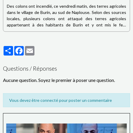
Des colons ont incendié, ce vendredi matin, des terres agricoles
dans le village de Burin, au sud de Naplouse. Selon des sources
locales, plusieurs colons ont attaqué des terres agricoles
appartenant à des habitants de Burin et y ont mis le feu,
provoquant l’incendie de plusieurs oliviers. Les mêmes sources
indiquent également que les colons ont empêché les équipes de
la Défense civile palestinienne d’accéder aux lieux afin de
Partager
Facebook
Email
maîtriser l’incendie.
Questions / Réponses
Aucune question. Soyez le premier à poser une question.
Vous devez être connecté pour poster un commentaire