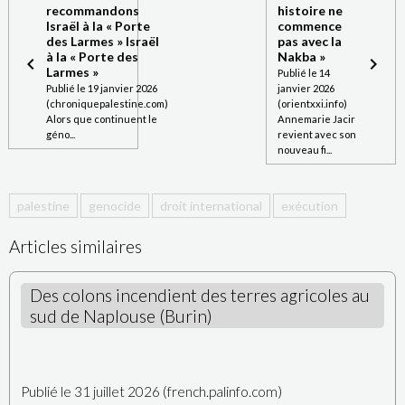
recommandons
histoire ne
Israël à la « Porte
commence
des Larmes » Israël
pas avec la
à la « Porte des
Nakba »
Larmes »
Publié le 14
Publié le 19 janvier 2026
janvier 2026
(chroniquepalestine.com)
(orientxxi.info)
Alors que continuent le
Annemarie Jacir
géno...
revient avec son
nouveau fi...
palestine
genocide
droit international
exécution
Articles similaires
Des colons incendient des terres agricoles au
sud de Naplouse (Burin)
Publié le 31 juillet 2026 (french.palinfo.com)