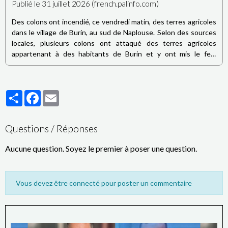
Publié le 31 juillet 2026 (french.palinfo.com)
Des colons ont incendié, ce vendredi matin, des terres agricoles
dans le village de Burin, au sud de Naplouse. Selon des sources
locales, plusieurs colons ont attaqué des terres agricoles
appartenant à des habitants de Burin et y ont mis le feu,
provoquant l’incendie de plusieurs oliviers. Les mêmes sources
indiquent également que les colons ont empêché les équipes de
la Défense civile palestinienne d’accéder aux lieux afin de
Partager
Facebook
Email
maîtriser l’incendie.
Questions / Réponses
Aucune question. Soyez le premier à poser une question.
Vous devez être connecté pour poster un commentaire