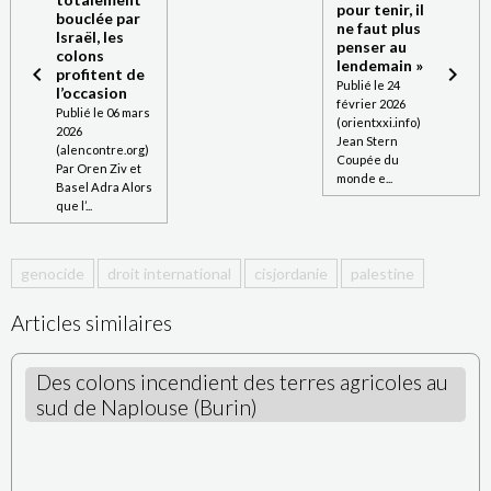
pour tenir, il
bouclée par
ne faut plus
Israël, les
penser au
colons
lendemain »
profitent de
Publié le 24
l’occasion
février 2026
Publié le 06 mars
(orientxxi.info)
2026
Jean Stern
(alencontre.org)
Coupée du
Par Oren Ziv et
monde e...
Basel Adra Alors
que l’...
genocide
droit international
cisjordanie
palestine
Articles similaires
Des colons incendient des terres agricoles au
sud de Naplouse (Burin)