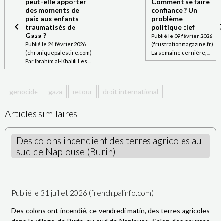
peut-elle apporter
Comment se faire
des moments de
confiance ? Un
paix aux enfants
problème
traumatisés de
politique clef
Gaza ?
Publié le 09 février 2026
Publié le 24 février 2026
(frustrationmagazine.fr)
(chroniquepalestine.com)
La semaine dernière, ...
Par Ibrahim al-Khalili Les ...
genocide
gaza
retour
droit international
Articles similaires
Des colons incendient des terres agricoles au
sud de Naplouse (Burin)
Publié le 31 juillet 2026 (french.palinfo.com)
Des colons ont incendié, ce vendredi matin, des terres agricoles
dans le village de Burin, au sud de Naplouse. Selon des sources