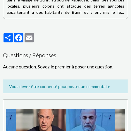
locales, plusieurs colons ont attaqué des terres agricoles
appartenant à des habitants de Burin et y ont mis le feu,
provoquant l’incendie de plusieurs oliviers. Les mêmes sources
indiquent également que les colons ont empêché les équipes de
la Défense civile palestinienne d’accéder aux lieux afin de
Partager
Facebook
Email
maîtriser l’incendie.
Questions / Réponses
Aucune question. Soyez le premier à poser une question.
Vous devez être connecté pour poster un commentaire