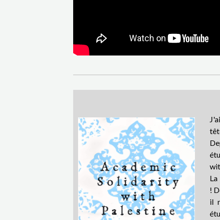
J'a
têt
De
étu
wi
La
! D
il
ét