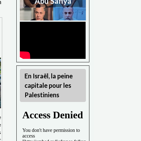
Abu Safiya
En Israël, la peine
capitale pour les
Palestiniens
e
e
s
t