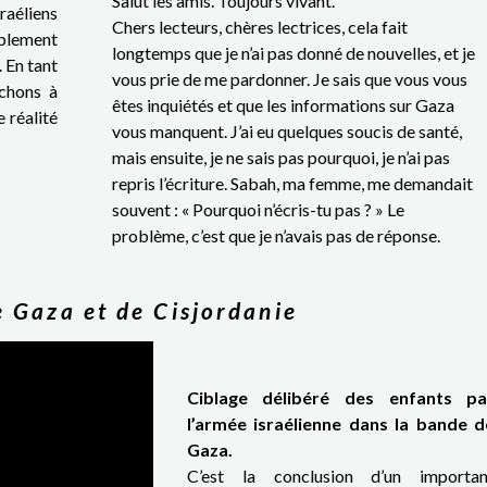
Salut les amis. Toujours vivant.
raéliens
Chers lecteurs, chères lectrices, cela fait
euplement
longtemps que je n’ai pas donné de nouvelles, et je
. En tant
vous prie de me pardonner. Je sais que vous vous
rchons à
êtes inquiétés et que les informations sur Gaza
 réalité
vous manquent. J’ai eu quelques soucis de santé,
mais ensuite, je ne sais pas pourquoi, je n’ai pas
repris l’écriture. Sabah, ma femme, me demandait
souvent : « Pourquoi n’écris-tu pas ? » Le
problème, c’est que je n’avais pas de réponse.
e Gaza et de Cisjordanie
Ciblage délibéré des enfants pa
l’armée israélienne dans la bande d
Gaza.
C’est la conclusion d’un importan