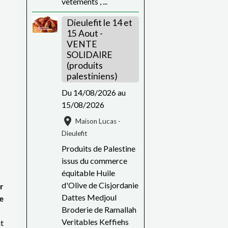
vêtements , ...
Dieulefit le 14 et
15 Aout -
VENTE
SOLIDAIRE
(produits
palestiniens)
Du 14/08/2026
au
15/08/2026
Maison Lucas -
Dieulefit
Produits de Palestine
issus du commerce
équitable Huile
d'Olive de Cisjordanie
r
Dattes Medjoul
e
Broderie de Ramallah
Veritables Keffiehs
t