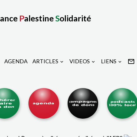
rance
P
alestine
S
olidarité
AGENDA
ARTICLES
VIDEOS
LIENS