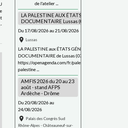
de l'atelier ...
U
e
LA PALESTINE AUX ÉTATS GÉNÉRAUX DU FIL
t
DOCUMENTAIRE Lussas (07)
a-
Du 17/08/2026
au 21/08/2026
Lussas
LA PALESTINE aux ÉTATS GÉNÉRAUX DU FILM
DOCUMENTAIRE de Lussas (07) du 17 au 21 août
https://openagenda.com/fr/palestine/events/87097156_
palestine ...
AMFIS 2026 du 20 au 23
août - stand AFPS
Ardèche - Drôme
Du 20/08/2026
au
24/08/2026
Palais des Congrès Sud
Rhône-Alpes - Châteauneuf-sur-