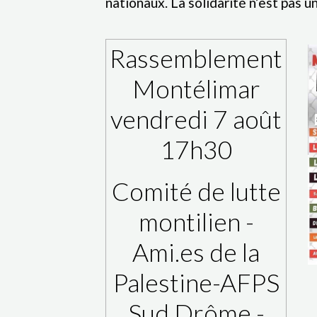
roits nationaux. La solidarité n’est pas un crime ! P
Rassemblement
Montélimar
vendredi 7 août
17h30
Comité de lutte
montilien -
Ami.es de la
Palestine-AFPS
Sud Drôme -