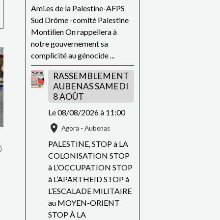
Ami.es de la Palestine-AFPS
Sud Drôme -comité Palestine
Montilien On rappellera à
notre gouvernement sa
complicité au génocide ...
RASSEMBLEMENT
AUBENAS SAMEDI
8 AOÛT
Le 08/08/2026
à 11:00
Agora - Aubenas
PALESTINE, STOP à LA
)
COLONISATION STOP
à L’OCCUPATION STOP
à L’APARTHEID STOP à
L’ESCALADE MILITAIRE
au MOYEN-ORIENT
STOP À LA